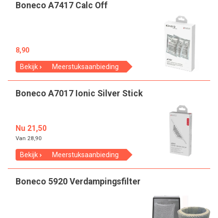
Boneco A7417 Calc Off
8,90
Bekijk
Meerstuksaanbieding
Boneco A7017 Ionic Silver Stick
Nu 21,50
Van
28,90
Bekijk
Meerstuksaanbieding
Boneco 5920 Verdampingsfilter