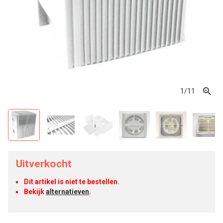
1
/11
Uitverkocht
Dit artikel is niet te bestellen.
Bekijk
alternatieven
.