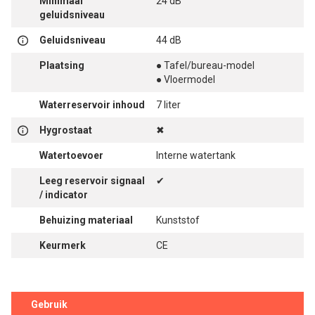
Minimaal
24 dB
geluidsniveau
Geluidsniveau
44 dB
Plaatsing
● Tafel/bureau-model
● Vloermodel
Waterreservoir inhoud
7 liter
Hygrostaat
✖
Watertoevoer
Interne watertank
Leeg reservoir signaal
✔
/ indicator
Behuizing materiaal
Kunststof
Keurmerk
CE
Gebruik